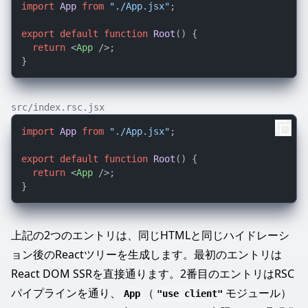
import
App
from
"./App.jsx"
;

export
default
function
Root
(
) {

return
<
App
 />
;

src/index.rsc.jsx
import
App
from
"./App.jsx"
;

export
default
function
Root
(
) {

return
<
App
 />
;

上記の2つのエントリは、同じHTMLと同じハイドレーシ
ョン後のReactツリーを生成します。最初のエントリは
React DOM SSRを直接通ります。2番目のエントリはRSC
パイプラインを通り、
（
モジュール）
App
"use client"