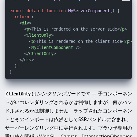
export
default
function
MyServerComponent
(
) {

return
 (

<
div
>
<
p
>
This is rendered on the server side
</
p
>
<
ClientOnly
>
<
p
>
This is rendered on the client side
</
p
>
<
MyClientComponent
 />
</
ClientOnly
>
</
div
>
  );

は
レンダリング
ガードです — 子コンポーネン
ClientOnly
トがいつレンダリングされるかは制御しますが、何がバン
ドルされるかは制御しません。ラップされたコンポーネン
トとそのインポートは依然としてSSRバンドルに含まれ、
サーバーレンダリング中に実行されます。ブラウザ専用の
重い依存関係（WebGL、Canvas、IntersectionObserver