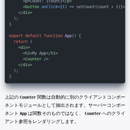
<
p
>
Count: {count}
</
p
>
<
button
onClick
=
{()
 =>
 setCount(count + 1)}>In
</
div
>
  );

}

export
default
function
App
(
) {

return
 (

<
div
>
<
h1
>
My App
</
h1
>
<
Counter
 />
</
div
>
  );

上記の
関数は自動的に別のクライアントコンポー
Counter
ネントモジュールとして抽出されます。サーバーコンポー
ネント
は関数そのものではなく、
へのクライ
App
Counter
アント参照をレンダリングします。