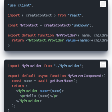
"use client"
;

import
 { createContext } 
from
"react"
;

const
MyContext
 = 
createContext
(
"unknown"
);

export
default
function
MyProvider
(
{ name, children 
return
<
MyContext.Provider
value
=
{name}
>
{children}
import
MyProvider
from
"./MyProvider"
;

export
default
async
function
MyServerComponent
(
) {

const
 name = 
await
getUserName
();

return
 (

<
MyProvider
name
=
{name}
>
<
p
>
Hello {name}
</
p
>
</
MyProvider
>
  );
