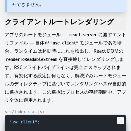
ャできません。
クライアントルートレンダリング
アプリのルートモジュール —
に渡すエント
react-server
リファイル — 自体が
モジュールである場
"use client"
合、ランタイムは起動時にこれを検出し、React DOMの
を直接通してレンダリングしま
renderToReadableStream
す。RSCフライトパイプラインは完全にスキップされま
す。有効化する設定は何もなく、解決済みルートモジュー
ルのディレクティブに基づいてレンダリングパスが自動的
に選択されます。この選択はプロセスの存続期間中、アプ
リ全体に適用されます。
src/index.ssr.jsx
"use client"
;
