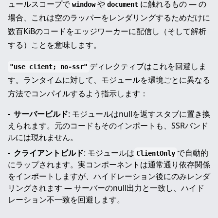
ュールスコープで
や
に触れるもの — の
window
document
場合、これは空のラッパーをレンダリングするためだけに
数百KiBのコードをエッジワーカーに配信し（そして解析
する）ことを意味します。
ディレクティブはこれを回避しま
"use client; no-ssr"
す。ランタイムに対して、モジュールを環境ごとに異なる
方法でコンパイルするよう指示します：
サーバービルド
: モジュールはnullを返すスタブに置き換
えられます。元のコードもそのインポートも、SSRバンド
ルには現れません。
クライアントビルド
: モジュールは
で自動的
ClientOnly
にラップされます。実コンポーネントは通常通り依存関係
をインポートしますが、ハイドレーション後にのみレンダ
リングされます — サーバーのnull出力と一致し、ハイド
レーション不一致を回避します。