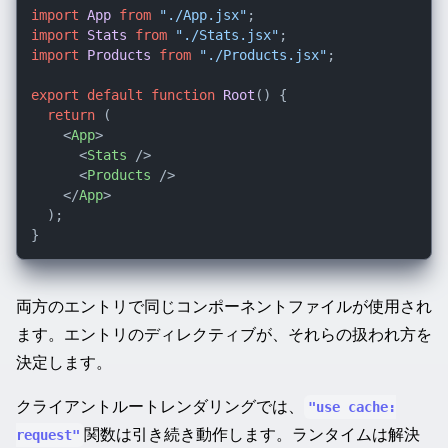
import
App
from
"./App.jsx"
import
Stats
from
"./Stats.jsx"
import
Products
from
"./Products.jsx"
;

export
default
function
Root
(
) {

return
 (

<
App
>
<
Stats
 />
<
Products
 />
</
App
>
  );

両方のエントリで同じコンポーネントファイルが使用され
ます。エントリのディレクティブが、それらの扱われ方を
決定します。
クライアントルートレンダリングでは、
"use cache:
関数は引き続き動作します。ランタイムは解決
request"