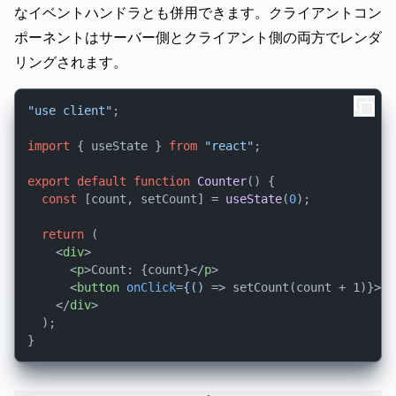
なイベントハンドラとも併用できます。クライアントコン
ポーネントはサーバー側とクライアント側の両方でレンダ
リングされます。
"use client"
;

import
 { useState } 
from
"react"
;

export
default
function
Counter
(
) {

const
 [count, setCount] = 
useState
(
0
);

return
 (

<
div
>
<
p
>
Count: {count}
</
p
>
<
button
onClick
=
{()
 =>
 setCount(count + 1)}>In
</
div
>
  );
