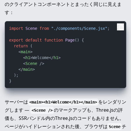
のクライアントコンポーネントとまったく同じに見えま
す：
import
Scene
from
"./components/Scene.jsx"
;

export
default
function
Page
(
) {

return
 (

<
main
>
<
h1
>
Welcome
</
h1
>
<
Scene
 />
</
main
>
  );

サーバーは
をレンダリン
<main><h1>Welcome</h1></main>
グします —
のマークアップも、Three.jsの評
<Scene />
価も、SSRバンドル内のThree.jsのコードもありません。
ページがハイドレーションされた後、ブラウザは
チ
Scene