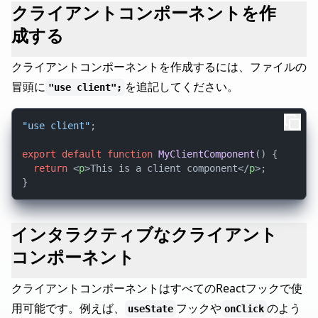
クライアントコンポーネントを作
成する
クライアントコンポーネントを作成するには、ファイルの
冒頭に
を追記してください。
"use client";
"use client"
;

export
default
function
MyClientComponent
(
) {

return
<
p
>
This is a client component
</
p
>
;

インタラクティブなクライアント
コンポーネント
クライアントコンポーネントはすべてのReactフックで使
用可能です。例えば、
フックや
のよう
useState
onClick