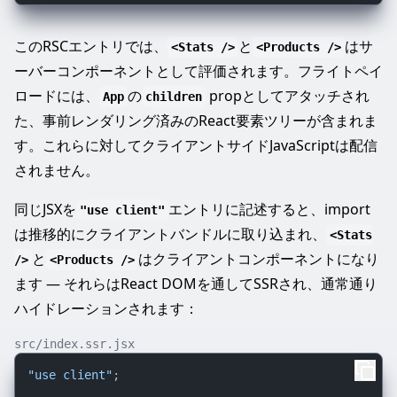
このRSCエントリでは、
と
はサ
<Stats />
<Products />
ーバーコンポーネントとして評価されます。フライトペイ
ロードには、
の
propとしてアタッチされ
App
children
た、事前レンダリング済みのReact要素ツリーが含まれま
す。これらに対してクライアントサイドJavaScriptは配信
されません。
同じJSXを
エントリに記述すると、import
"use client"
は推移的にクライアントバンドルに取り込まれ、
<Stats
と
はクライアントコンポーネントになり
/>
<Products />
ます — それらはReact DOMを通してSSRされ、通常通り
ハイドレーションされます：
src/index.ssr.jsx
"use client"
;
