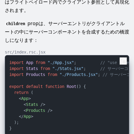
はフライトペイロード内でクライアント参照として具現化
されます。
propは、サーバーエントリがクライアントル
children
ートの中にサーバーコンポーネントを合成するための橋渡
しになります：
src/index.rsc.jsx
import
App
from
"./App.jsx"
;          
// "use client
import
Stats
from
"./Stats.jsx"
;      
// サーバーコ
import
Products
from
"./Products.jsx"
; 
// サーバーコ
export
default
function
Root
(
) {

return
 (

<
App
>
<
Stats
 />
<
Products
 />
</
App
>
  );
