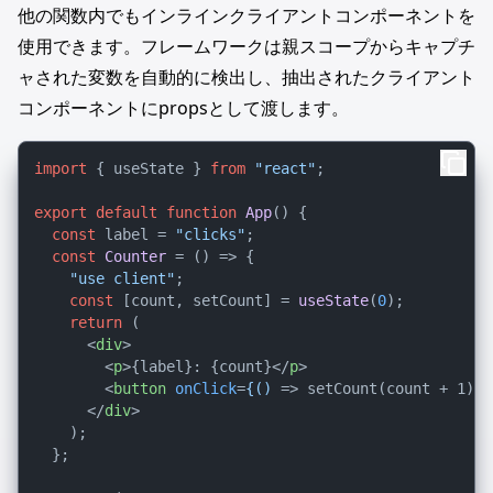
他の関数内でもインラインクライアントコンポーネントを
使用できます。フレームワークは親スコープからキャプチ
ャされた変数を自動的に検出し、抽出されたクライアント
コンポーネントにpropsとして渡します。
import
 { useState } 
from
"react"
;

export
default
function
App
(
) {

const
 label = 
"clicks"
;

const
Counter
 = (
) => {

"use client"
;

const
 [count, setCount] = 
useState
(
0
);

return
 (

<
div
>
<
p
>
{label}: {count}
</
p
>
<
button
onClick
=
{()
 =>
 setCount(count + 1)}>
</
div
>
    );

  };
