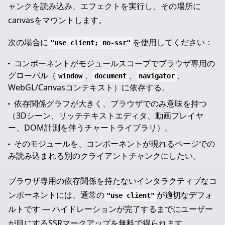
ャンクを読み込み、エフェクトを実行し、その場所に
canvasをマウントします。
次の場合に
を使用してください：
"use client; no-ssr"
コンポーネントがモジュールスコープでブラウザ専用の
グローバル（
、
、
、
window
document
navigator
WebGL/Canvasコンテキスト）に依存する。
依存関係グラフが大きく、ブラウザでのみ意味を持つ
（3Dシーン、リッチテキストエディタ、動画プレイヤ
ー、DOM計測を伴うチャートライブラリ）。
そのモジュールを、コンポーネントが現れるページでの
み読み込まれる別のクライアントチャンクにしたい。
ブラウザ専用の依存関係を持たないインタラクティブなコ
ンポーネントには、通常の
が適切なデフォ
"use client"
ルトです — ハイドレーションが完了するまでにユーザー
が目にするSSRマークアップを無料で得られます。