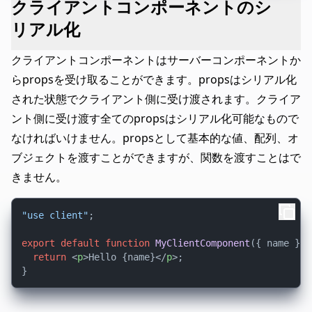
クライアントコンポーネントのシ
リアル化
クライアントコンポーネントはサーバーコンポーネントか
らpropsを受け取ることができます。propsはシリアル化
された状態でクライアント側に受け渡されます。クライア
ント側に受け渡す全てのpropsはシリアル化可能なもので
なければいけません。propsとして基本的な値、配列、オ
ブジェクトを渡すことができますが、関数を渡すことはで
きません。
"use client"
;

export
default
function
MyClientComponent
(
{ name }
) 
return
<
p
>
Hello {name}
</
p
>
;
