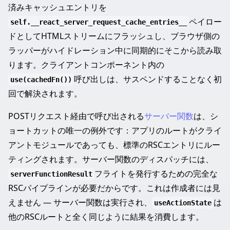
済みキャッシュエントリを
ペイロー
self.__react_server_request_cache_entries__
ドとしてHTMLストリームにフラッシュし、ブラウザ側の
ラッパーがハイドレーション中に同期的にそこから読み取
ります。クライアントコンポーネント内の
呼び出しは、サスペンドすることなく初
use(cachedFn())
回で解決されます。
POSTリクエスト経由で呼び出される
サーバー関数
は、シ
ョートカットの唯一の例外です：アプリのルートがクライ
アントモジュールであっても、標準のRSCエントリにルー
ティングされます。サーバー関数のディスパッチには、
フライトを発行するための完全な
serverFunctionResult
RSCパイプラインが必要だからです。これは作成者には見
えません — サーバー関数は実行され、
は
useActionState
他のRSCルートと全く同じように結果を消費します。