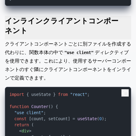
インラインクライアントコンポー
ネント
クライアントコンポーネントごとに別ファイルを作成する
代わりに、関数本体の中で
ディレクティブ
"use client"
を使用できます。これにより、使用するサーバーコンポー
ネントのすぐ隣にクライアントコンポーネントをインライ
ンで定義できます。
import
 { useState } 
from
"react"
;

function
Counter
(
) {

"use client"
;

const
 [count, setCount] = 
useState
(
0
);

return
 (

<
div
>