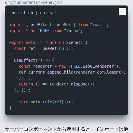
src/components/Scene.jsx
"use client; no-ssr"
;

import
 { useEffect, useRef } 
from
"react"
import
 * 
as
THREE
from
"three"
;

export
default
function
Scene
(
) {

const
 ref = 
useRef
(
null
);

useEffect
(
() =>
 {

const
 renderer = 
new
THREE
.
WebGLRenderer
();

    ref.
current
.
appendChild
(renderer.
domElement
);

// ...
return
() =>
 renderer.
dispose
();

  }, []);

return
<
div
ref
=
{ref}
 />
;

サーバーコンポーネントから使用すると、インポートは他