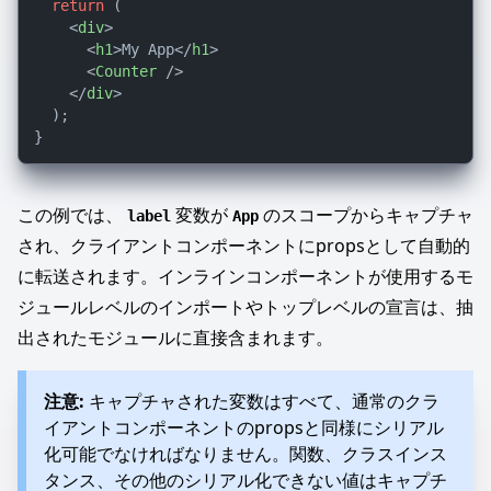
return
 (

<
div
>
<
h1
>
My App
</
h1
>
<
Counter
 />
</
div
>
  );

この例では、
変数が
のスコープからキャプチャ
label
App
され、クライアントコンポーネントにpropsとして自動的
に転送されます。インラインコンポーネントが使用するモ
ジュールレベルのインポートやトップレベルの宣言は、抽
出されたモジュールに直接含まれます。
注意:
キャプチャされた変数はすべて、通常のクラ
イアントコンポーネントのpropsと同様にシリアル
化可能でなければなりません。関数、クラスインス
タンス、その他のシリアル化できない値はキャプチ