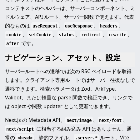
コンテキストのヘルパーは、サーバーコンポーネント、ミ
ドルウェア、API ルート、サーバー関数で使えます。代表
的なものは
、
、
、
useRequest
useResponse
headers
、
、
、
、
、
cookie
setCookie
status
redirect
rewrite
です。
after
ナビゲーション、アセット、設定
サーバールートへの遷移では次の RSC ペイロードを取得
します。クライアント専用ルートではサーバー往復なしで
遷移できます。検索パラメータは Zod、ArkType、
Valibot、または軽量な parse 関数で検証でき、リンクで
は object や関数 updater として更新できます。
Next.js の Metadata API、
、
、
next/image
next/font
に相当する組み込み API はありません。通
next/script
常の
、静的ファイル、
ルート、Vite
<head>
.server.*