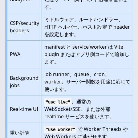
す。
ミドルウェア、ルートハンドラー、
CSP/security
HTTP ヘルパー、ホスト設定で header
headers
を設定します。
manifest と service worker は Vite
PWA
plugin またはアプリ側コードで追加し
ます。
job runner、queue、cron、
Background
worker、サーバー関数を用途に応じて
jobs
使います。
、通常の
"use live"
Real-time UI
WebSocket/SSE、または外部
realtime サービスを使います。
で Worker Threads や
"use worker"
重い計算
Web Workers に逃がせます。