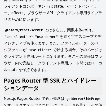
ライアントコンポーネントは state、イベントハンドラ
ー、effects、ブラウザー API、クライアント専用ライブラ
リのために使います。
ではさらに、関数本体の中に
@lazarv/react-server
や
を置く字句スコープのデ
"use client"
"use server"
ィレクティブも使えます。また、ファイルルーターのペー
ジファイルが
で始まる場合、そのページは
"use client"
クライアント専用ルートになります。そこへの遷移はブラ
ウザー内で完結し、クライアント専用ルート間ではローカ
ル state を保持できます。
Pages Router 型 SSR とハイドレー
ションデータ
Next.js Pages Router で近い概念は
getServerSideProps
です。リクエストごとにサーバーでデータを作り、その値