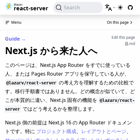
@lazarv
Search
react-server
Switch to
Menu
On this page
Edit this page
Guide
→
.md
Next.js から来た人へ
このページは、Next.js App Router をすでに使っている
人、または Pages Router アプリを保守している人が、
の考え方を理解するための比較で
@lazarv/react-server
す。移行手順書ではありません。どの概念が似ていて、ど
こが本質的に違い、Next.js 固有の機能を
@lazarv/react-
ではどう考えるかを整理します。
server
Next.js 側の前提は Next.js 16 の App Router ドキュメン
トです。特に
プロジェクト構成
、
レイアウトとページ
、