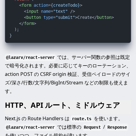
<
form
action
=
{createTodo}
>
<
input
name
=
"text"
 />
<
button
type
=
"submit"
>
Create
</
button
>
</
form
>
  );

では、サーバー関数の参照は既定
@lazarv/react-server
で暗号化されます。必要に応じてキーのローテーション、
action POST の CSRF origin 検証、受信ペイロードのサイ
ズ/深さ/行数/文字列/BigInt/Stream などの制限も使えま
す。
HTTP、API ルート、ミドルウェア
Next.js の Route Handlers は
を使います。
route.ts
では標準の
/
@lazarv/react-server
Request
Response
を使いつつ、ファイル規約が違います。