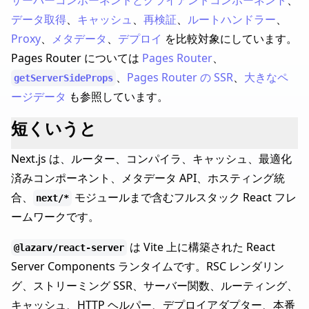
サーバーコンポーネントとクライアントコンポーネント
、
データ取得
、
キャッシュ
、
再検証
、
ルートハンドラー
、
Proxy
、
メタデータ
、
デプロイ
を比較対象にしています。
Pages Router については
Pages Router
、
、
Pages Router の SSR
、
大きなペ
getServerSideProps
ージデータ
も参照しています。
短くいうと
Next.js は、ルーター、コンパイラ、キャッシュ、最適化
済みコンポーネント、メタデータ API、ホスティング統
合、
モジュールまで含むフルスタック React フレ
next/*
ームワークです。
は Vite 上に構築された React
@lazarv/react-server
Server Components ランタイムです。RSC レンダリン
グ、ストリーミング SSR、サーバー関数、ルーティング、
キャッシュ、HTTP ヘルパー、デプロイアダプター、本番