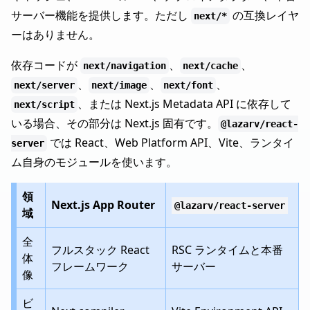
サーバー機能を提供します。ただし
の互換レイヤ
next/*
ーはありません。
依存コードが
、
、
next/navigation
next/cache
、
、
、
next/server
next/image
next/font
、または Next.js Metadata API に依存して
next/script
いる場合、その部分は Next.js 固有です。
@lazarv/react-
では React、Web Platform API、Vite、ランタイ
server
ム自身のモジュールを使います。
領
Next.js App Router
@lazarv/react-server
域
全
フルスタック React
RSC ランタイムと本番
体
フレームワーク
サーバー
像
ビ