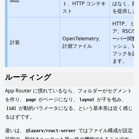
ト、HTTP コンテキ
はなく、防
スト
を提供しま
HTTP、ミ
ア、RSC/S
OpenTelemetry、
ーバー関数
計装
計測ファイル
ッシュ、Vit
フックを計
ます。
ルーティング
App Router に慣れているなら、フォルダーがセグメント
を作り、
がページになり、
が子を包み、
page
layout
が動的パラメータになる、という基本形は近く感じ
[id]
るはずです。
違いは、
ではファイル構成が設定
@lazarv/react-server