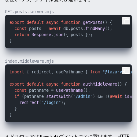
GET.posts.server.mjs
export
default
async
function
getPosts
(
) {

const
 posts = 
await
 db.
posts
.
findMany
();

return
Response
.
json
({ posts });

index.middleware.mjs
import
 { redirect, usePathname } 
from
"@lazarv/react
export
default
async
function
authMiddleware
(
) {

const
 pathname = 
usePathname
();

if
 (pathname.
startsWith
(
"/admin"
) && !(
await
isSig
redirect
(
"/login"
);

  }

ミドルウェアはルートセグメントごとに置けます。HTTP