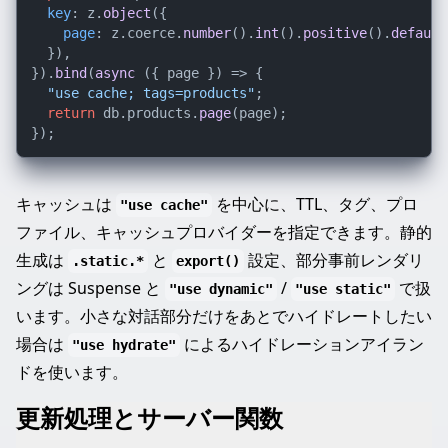
key
: z.
object
({

page
: z.
coerce
.
number
().
int
().
positive
().
default
  }),

}).
bind
(
async
 ({ page }) => {

"use cache; tags=products"
;

return
 db.
products
.
page
(page);

キャッシュは
を中心に、TTL、タグ、プロ
"use cache"
ファイル、キャッシュプロバイダーを指定できます。静的
生成は
と
設定、部分事前レンダリ
.static.*
export()
ングは Suspense と
/
で扱
"use dynamic"
"use static"
います。小さな対話部分だけをあとでハイドレートしたい
場合は
によるハイドレーションアイラン
"use hydrate"
ドを使います。
更新処理とサーバー関数