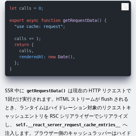
let
 calls = 
0
;

export
async
function
getRequestData
(
) {

"use cache: request"
;

  calls += 
1
;

return
 {

    calls,

renderedAt
: 
new
Date
(),

  };

SSR 中に
は現在の HTTP リクエストで
getRequestData()
1回だけ実行されます。HTML ストリームが flush される
とき、ランタイムはハイドレーション対象のリクエストキ
ャッシュエントリを RSC シリアライザーでシリアライズ
し、
へ
self.__react_server_request_cache_entries__
注入します。ブラウザー側のキャッシュラッパーはハイド