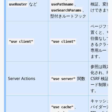
など
、
検証、変換
useRouter
usePathname
、
けできます
useSearchParams
型付きルートフック
ページファ
置くと、サ
往復なしで
"use client"
"use client"
きるクライ
専用ルート
ます。
参照は既定
化され、PO
Server Actions
関数
CSRF 検証
"use server"
ード制限も
す。
キャッシュ
、
バイダー方
"use cache"