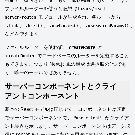
可能で、型付きルーターも第一級の機能であることです。
ファイルルーターを使うと仮想
@lazarv/react-
モジュールが生成され、各ルートから
server/routes
、
、
、
、
.Link
.href()
.useParams()
.useSearchParams()
などを使えます。
ファイルルーターを使わず、
と
createRoute
でコードベースのルーターを定義すること
createRouter
もできます。つまり Next.js 風の構成は選択肢の1つであ
り、唯一のモデルではありません。
サーバーコンポーネントとクライ
アントコンポーネント
基本の React モデルは同じです。コンポーネントは既定
でサーバーコンポーネントで、
がクライア
"use client"
ント境界を示します。サーバーコンポーネントはデータ取
得や secret をサーバーに留める用途に向いています。ク