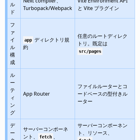
Next compiler、
Vite Environment API
ル
Turbopack/Webpack
と Vite プラグイン
ド
フ
ァ
任意のルートディレク
イ
ディレクトリ規
app
トリ。既定は
ル
約
src/pages
構
成
ル
ー
ファイルルーターとコ
テ
App Router
ードベースの型付きル
ィ
ーター
ン
グ
デ
サーバーコンポーネン
サーバーコンポーネ
ー
ト、リソース、
ント、
、
fetch