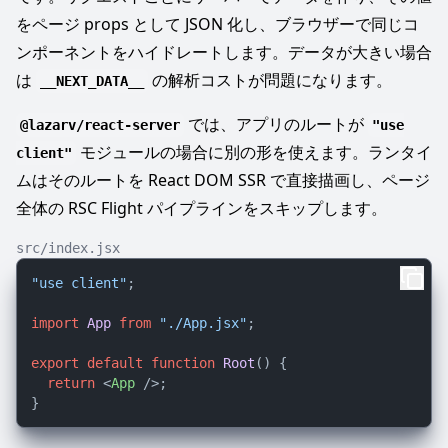
をページ props として JSON 化し、ブラウザーで同じコ
ンポーネントをハイドレートします。データが大きい場合
は
の解析コストが問題になります。
__NEXT_DATA__
では、アプリのルートが
@lazarv/react-server
"use
モジュールの場合に別の形を使えます。ランタイ
client"
ムはそのルートを React DOM SSR で直接描画し、ページ
全体の RSC Flight パイプラインをスキップします。
src/index.jsx
"use client"
;

import
App
from
"./App.jsx"
;

export
default
function
Root
(
) {

return
<
App
 />
;
