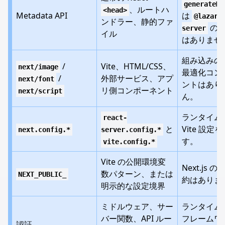
generateMe
、ルートハ
<head>
Metadata API
は
@lazarv
ンドラー、静的ファ
の A
server
イル
はありませ
組み込みの Ne
/
Vite、HTML/CSS、
next/image
最適化コン
/
外部サービス、アプ
next/font
ントはあり
リ側コンポーネント
next/script
ん。
ランタイム
react-
と
Vite 設定
next.config.*
server.config.*
す。
vite.config.*
Vite の公開環境変
Next.js 
数パターン、または
NEXT_PUBLIC_
約はありま
明示的な設定境界
ミドルウェア、サー
ランタイム
バー関数、API ルー
フレームワ
認証