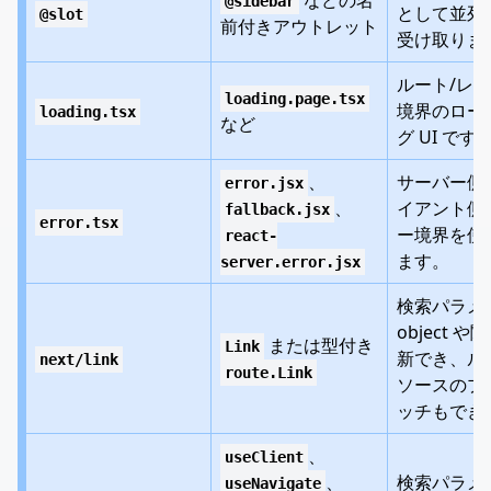
などの名
@sidebar
として並列 U
@slot
前付きアウトレット
受け取りま
ルート/レ
loading.page.tsx
境界のロー
loading.tsx
など
グ UI です
、
サーバー側
error.jsx
、
イアント側
fallback.jsx
error.tsx
ー境界を使
react-
ます。
server.error.jsx
検索パラメ
object 
または型付き
Link
新でき、ル
next/link
route.Link
ソースのプ
ッチもでき
、
useClient
、
検索パラメ
useNavigate