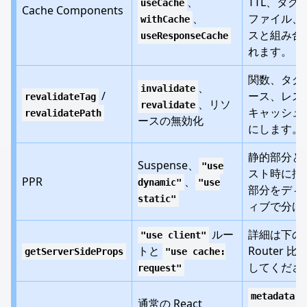
、
TTL、タグ
useCache
Cache Components
、
ファイル、
withCache
スと組み合
useResponseCache
れます。
関数、タグ
、
invalidate
/
ース、レス
revalidateTag
、リソ
revalidate
キャッシュ
revalidatePath
ースの無効化
にします。
静的部分と
Suspense、
"use
スト時に描
PPR
、
dynamic"
"use
部分をディ
static"
ィブで分け
ルー
詳細は下の P
"use client"
トと
Router 
getServerSideProps
"use cache:
してくださ
request"
/
metadata
通常の React