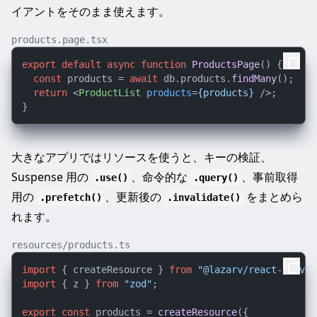
イアントをそのまま使えます。
products.page.tsx
export
default
async
function
ProductsPage
(
) {

const
 products = 
await
 db.
products
.
findMany
();

return
<
ProductList
products
=
{products}
 />
;

大きなアプリではリソースを使うと、キーの検証、
Suspense 用の
、命令的な
、事前取得
.use()
.query()
用の
、更新後の
をまとめら
.prefetch()
.invalidate()
れます。
resources/products.ts
import
 { createResource } 
from
"@lazarv/react-server
import
 { z } 
from
"zod"
;

export
const
 products = 
createResource
({
