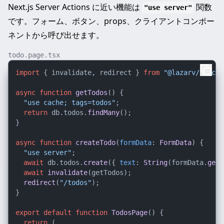
Next.js Server Actions に近い機能は
関数
"use server"
です。フォーム、ボタン、props、クライアントコンポー
ネントから呼び出せます。
todo.page.tsx
import
 { invalidate, redirect } 
from
"@lazarv/react-
async
function
getTodos
(
) {

"use cache; tags=todos"
;

return
 db.
todos
.
findMany
();

}

async
function
createTodo
(
formData
: 
FormData
) {

"use server"
;

await
 db.
todos
.
create
({ 
text
: 
String
(formData.
get
(
await
invalidate
(getTodos);

redirect
(
"/todos"
);

}

export
default
function
TodosPage
(
) {

return
 (
