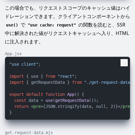
この場合でも、リクエストスコープのキャッシュ値はハイ
ドレーションできます。クライアントコンポーネントから
で
の関数を読むと、SSR
use()
"use cache: request"
中に解決された値がリクエストキャッシュへ入り、HTML
に注入されます。
App.jsx
"use client"
;

import
 { use } 
from
"react"
import
 { getRequestData } 
from
"./get-request-data.m
export
default
function
App
(
) {

const
 data = 
use
(
getRequestData
());

return
<
pre
>
{JSON.stringify(data, null, 2)}
</
pre
>
;

get-request-data.mjs