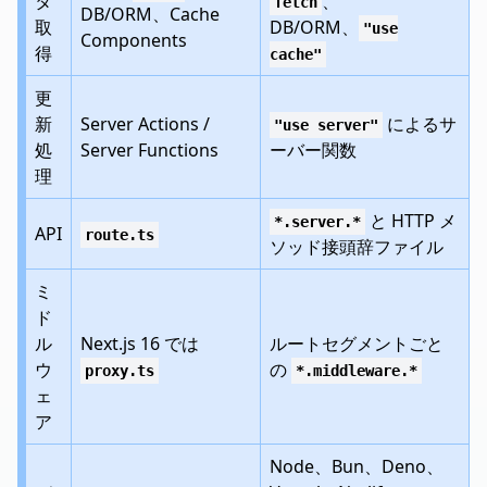
タ
、
fetch
DB/ORM、Cache
取
DB/ORM、
"use
Components
得
cache"
更
新
Server Actions /
によるサ
"use server"
処
Server Functions
ーバー関数
理
と HTTP メ
*.server.*
API
route.ts
ソッド接頭辞ファイル
ミ
ド
ル
Next.js 16 では
ルートセグメントごと
ウ
の
proxy.ts
*.middleware.*
ェ
ア
Node、Bun、Deno、