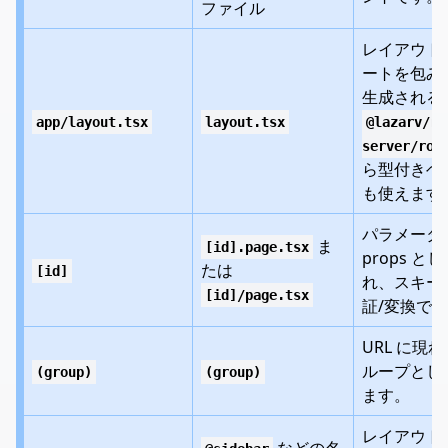
ファイル
レイアウト
ートを包み
生成される
app/layout.tsx
layout.tsx
@lazarv/re
server/rou
ら型付きヘ
も使えます
パラメータ
ま
[id].page.tsx
props と
たは
[id]
れ、スキー
[id]/page.tsx
証/変換で
URL に現
ループとし
(group)
(group)
ます。
レイアウト p